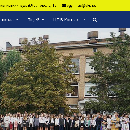
пивницький, вул. В.Чорновола, 15
egymnas@ukr.net
 школа
Ліцей
ЦПВ Контакт