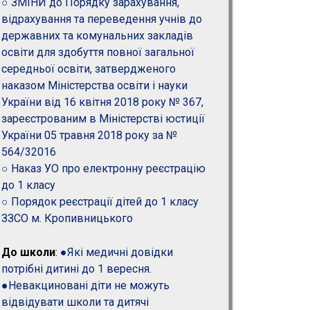
○ ЗМІНИ до Порядку зарахування,
відрахування та переведення учнів до
державних та комунальних закладів
освіти для здобуття повної загальної
середньої освіти, затвердженого
наказом Міністерства освіти і науки
України від 16 квітня 2018 року № 367,
зареєстрованим в Міністерстві юстиції
України 05 травня 2018 року за №
564/32016
○
Наказ УО про електронну реєстрацію
до 1 класу
○
Порядок реєстрації дітей до 1 класу
ЗЗСО м. Кропивницького
До школи
:
●Які медичні довідки
потрібні дитині до 1 вересня.
●Невакциновані діти не можуть
відвідувати школи та дитячі