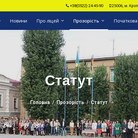
+38(0522) 24-45-90
25006, м. Кро
Новини
Про ліцей
Прозорість
Початкова
Статут
Головна
Прозорість
Статут