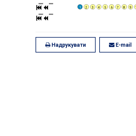
1
2
3
4
5
6
7
8
9
Надрукувати
E-mail