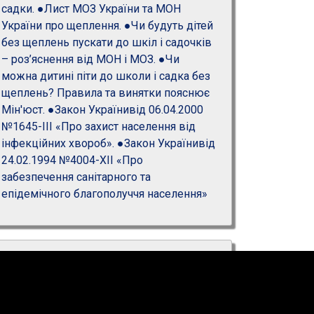
садки.
●Лист МОЗ України та МОН
України про щеплення.
●Чи будуть дітей
без щеплень пускати до шкіл і садочків
– роз’яснення від МОН і МОЗ.
●Чи
можна дитині піти до школи і садка без
щеплень? Правила та винятки пояснює
Мін'юст.
●Закон Українивід 06.04.2000
№1645-III «Про захист населення від
інфекційних хвороб».
●Закон Українивід
24.02.1994 №4004-XII «Про
забезпечення санітарного та
епідемічного благополуччя населення»